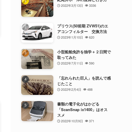
2022年3月13日
3336
プリウス(50前期 ZVW51)のエ
アコンフィルター 交換方法
2023年1月10日
620
小型船舶免許を独学＋２日間で
取ってみた
2022年7月11日
590
「忘れられた巨人」を読んで感
じたこと
2022年2月4日
488
書類の電子化がはかどる
「ScanSnap ix1400」はオス
スメ
2022年10月9日
371