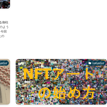
る御柱
のよう
 今回
たの
NASHI
HANASHI