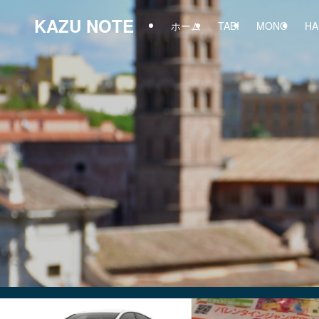
KAZU NOTE
ホーム
TABI
MONO
HA