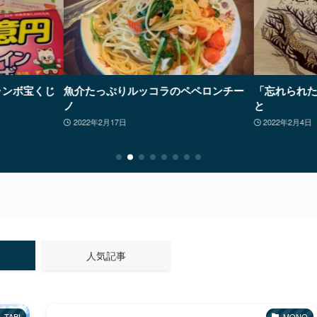
ャンボ宝くじ
魚介たっぷりルッコラのペペロンチー
「忘れられ
ノ
と
2022年2月17日
2022年2月4日
人気記事
TABI
MONO