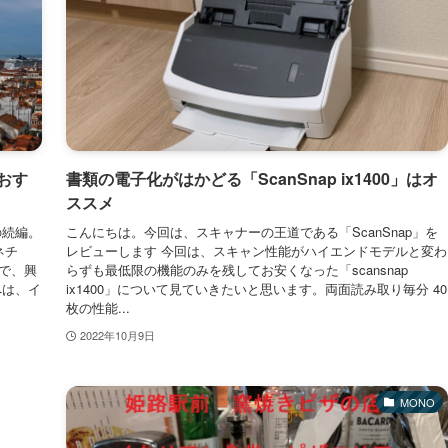
おす
書類の電子化がはかどる「ScanSnap ix1400」はオ
ススメ
の続編。
こんにちは。今回は、スキャナーの王道である「ScanSnap」を
ネチ
レビューします 今回は、スキャン性能がハイエンドモデルと変わ
で、興
らずも最低限の機能のみを残してお安くなった「scansnap
へは、イ
ix1400」について見ていきたいと思います。両面読み取り毎分 40
枚の性能...
2022年10月9日
MONO