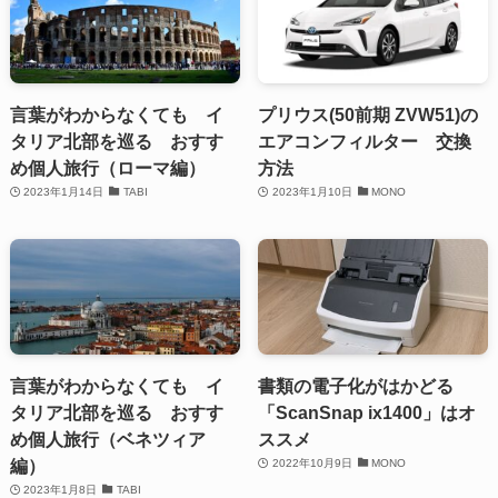
言葉がわからなくても イ
プリウス(50前期 ZVW51)の
タリア北部を巡る おすす
エアコンフィルター 交換
め個人旅行（ローマ編）
方法
2023年1月14日
TABI
2023年1月10日
MONO
言葉がわからなくても イ
書類の電子化がはかどる
タリア北部を巡る おすす
「ScanSnap ix1400」はオ
め個人旅行（ベネツィア
ススメ
編）
2022年10月9日
MONO
2023年1月8日
TABI