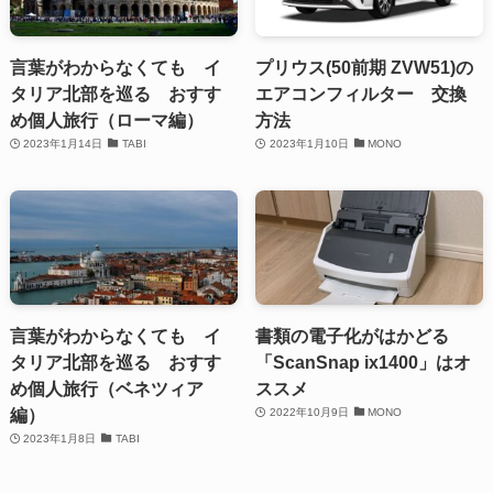
言葉がわからなくても イ
プリウス(50前期 ZVW51)の
タリア北部を巡る おすす
エアコンフィルター 交換
め個人旅行（ローマ編）
方法
2023年1月14日
TABI
2023年1月10日
MONO
言葉がわからなくても イ
書類の電子化がはかどる
タリア北部を巡る おすす
「ScanSnap ix1400」はオ
め個人旅行（ベネツィア
ススメ
編）
2022年10月9日
MONO
2023年1月8日
TABI